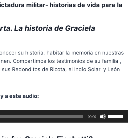
tadura militar- historias de vida para la
ta. La historia de Graciela
onocer su historia, habitar la memoria en nuestras
enen
. Compartimos los testimonios de su familia
,
sus Redonditos de Ricota, el Indio Solari y León
y a este audio:
U
00:00
t
i