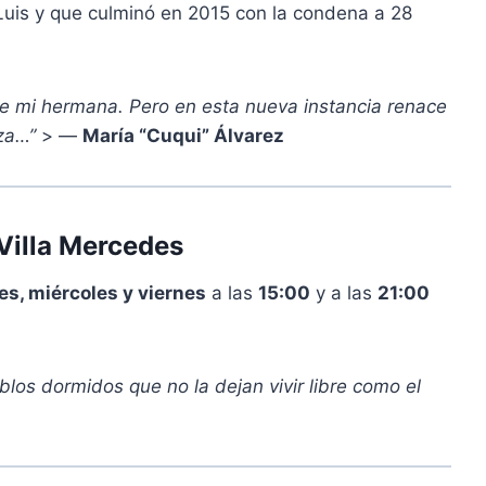
Luis y que culminó en 2015 con la condena a 28
e
c
h
a
e mi hermana. Pero en esta nueva instancia renace
a
za…”
> —
María “Cuqui” Álvarez
r
r
i
Villa Mercedes
b
a
es, miércoles y viernes
a las
15:00
y a las
21:00
/
a
b
blos dormidos que no la dejan vivir libre como el
a
j
o
p