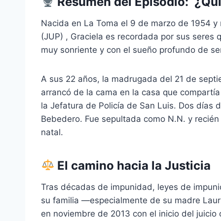
Resumen del Episodio:
¿Qui
r
o
Nacida en La Toma el 9 de marzo de 1954 y mi
d
(JUP)
, Graciela es recordada por sus seres 
u
muy sonriente y con el sueño profundo de ser 
c
t
A sus 22 años, la madrugada del 21 de septi
o
arrancó de la cama en la casa que compartí
r
la Jefatura de Policía de San Luis
.
Dos días d
d
Bebedero
.
Fue sepultada como N.N. y recién 
e
natal
.
a
u
d
El camino hacia la Justicia
i
Tras décadas de impunidad, leyes de impun
o
su familia —especialmente de su madre Laur
en noviembre de 2013 con el inicio del juicio 