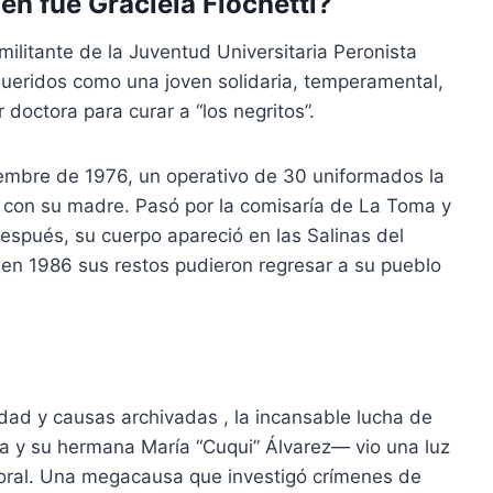
én fue Graciela Fiochetti?
l
i
litante de la Juventud Universitaria Peronista
z
queridos como una joven solidaria, temperamental,
a
doctora para curar a “los negritos”
.
l
a
embre de 1976, un operativo de 30 uniformados la
s
a con su madre
.
Pasó por la comisaría de La Toma y
t
espués, su cuerpo apareció en las Salinas del
e
en 1986 sus restos pudieron regresar a su pueblo
c
l
a
s
d
idad y causas archivadas
, la incansable lucha de
e
a y su hermana María “Cuqui” Álvarez— vio una luz
f
oral
.
Una megacausa que investigó crímenes de
l