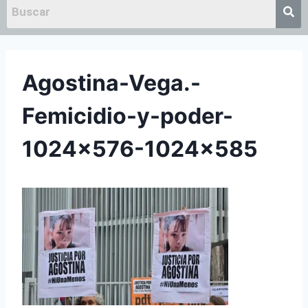
Agostina-Vega.-
Femicidio-y-poder-
1024×576-1024×585