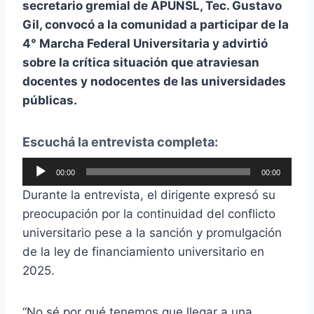
secretario gremial de
APUNSL
, Tec. Gustavo
Gil, convocó a la comunidad a participar de la
4° Marcha Federal Universitaria y advirtió
sobre la crítica situación que atraviesan
docentes y nodocentes de las universidades
públicas.
Escuchá la entrevista completa:
R
00:00
00:00
e
Durante la entrevista, el dirigente expresó su
p
preocupación por la continuidad del conflicto
r
universitario pese a la sanción y promulgación
o
de la ley de financiamiento universitario en
d
2025.
u
c
“No sé por qué tenemos que llegar a una