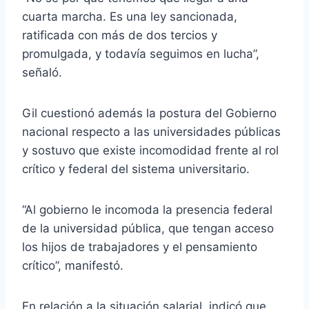
t
cuarta marcha. Es una ley sancionada,
o
ratificada con más de dos tercios y
r
promulgada, y todavía seguimos en lucha”,
d
señaló.
e
a
Gil cuestionó además la postura del Gobierno
u
nacional respecto a las universidades públicas
d
y sostuvo que existe incomodidad frente al rol
i
crítico y federal del sistema universitario.
o
“Al gobierno le incomoda la presencia federal
de la universidad pública, que tengan acceso
los hijos de trabajadores y el pensamiento
crítico”, manifestó.
En relación a la situación salarial, indicó que